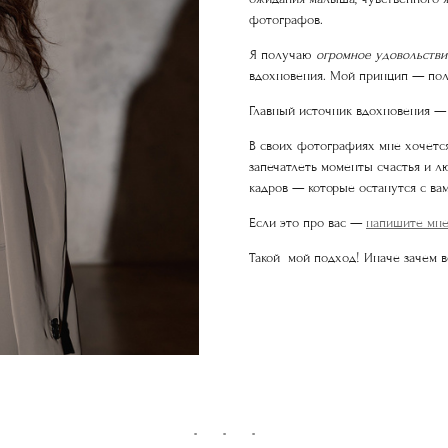
фотографов.
Я получаю
огромное удовольстви
вдохновения. Мой принцип — полу
Главный источник вдохновения 
В своих фотографиях мне хочется 
запечатлеть моменты счастья и л
кадров — которые останутся с ва
Если это про вас —
напишите мн
Такой мой подход! Иначе зачем 