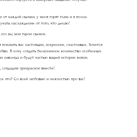
е
от каждой съемки, у меня горят глаза и я полна
чать наслаждение от того, что делаю!
—
это вы
, мои герои съемок.
показать вас настоящих, искренних, счастливых. Хочется
юбви. Я хочу создать бесконечное количество особенных
ми навсегда и будут частью вашей истории жизни.
е
, создадим
прекрасное
вместе!
все это? Со всей любовью и нежностью про вас!