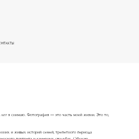
ОНТАКТЫ
 лет
я снимаю. Фотография — это часть моей жизни. Это то,
енних и живых историй семей, трепетного периода
женского портрета и камерных свадьбах. Обучаю