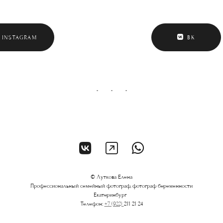
INSTAGRAM
ВК
© Луткова Елена
Профессиональный семейный фотограф, фотограф беременности
Екатеринбург
Телефон:
+7 (922)
211 21 24